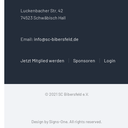
Luckenbacher Str. 42
74523 Schwäbisch Hall
Email:
info@sc-bibersfeld.de
Jetzt Mitglied werden
Sponsoren
Login
© 2021 SC Bibersfeld e.V.
Design by
Signs-One
. All rights reserved.