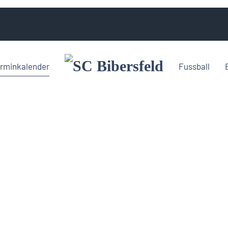
rminkalender
Fussball