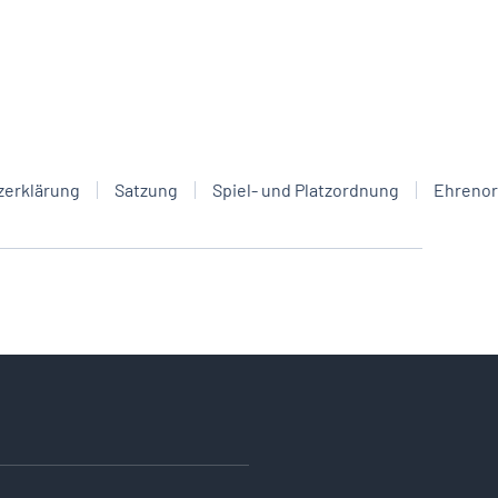
zerklärung
Satzung
Spiel- und Platzordnung
Ehreno