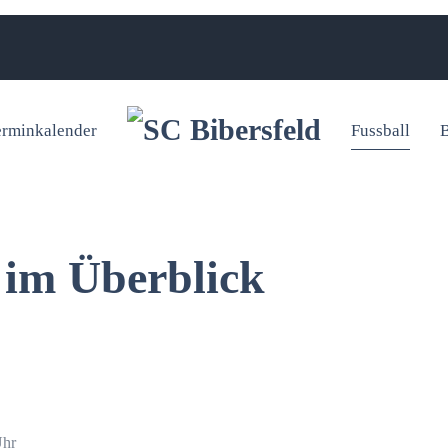
erminkalender
Fussball
B
 im Überblick
Uhr