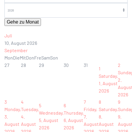
Gehe zu Monat
Juli
10. August 2026
September
Mon
Die
Mit
Don
Fre
Sam
Son
27
28
29
30
31
2
1
Sunday
Saturday,
2.
1. August
Augus
2026
2026
3
4
7
8
9
5
6
Monday,
Tuesday,
Friday,
Saturday,
Sunday
Wednesday,
Thursday,
3.
4.
7.
8.
9.
5. August
6. August
August
August
August
August
Augus
2026
2026
2026
2026
2026
2026
2026