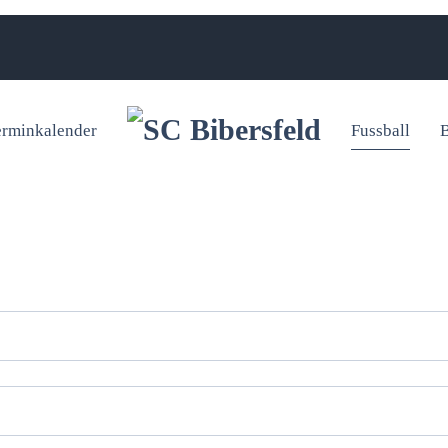
erminkalender
Fussball
B