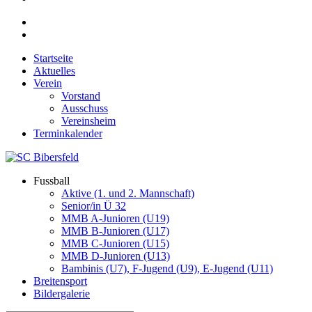
Startseite
Aktuelles
Verein
Vorstand
Ausschuss
Vereinsheim
Terminkalender
Fussball
Aktive (1. und 2. Mannschaft)
Senior/in Ü 32
MMB A-Junioren (U19)
MMB B-Junioren (U17)
MMB C-Junioren (U15)
MMB D-Junioren (U13)
Bambinis (U7), F-Jugend (U9), E-Jugend (U11)
Breitensport
Bildergalerie