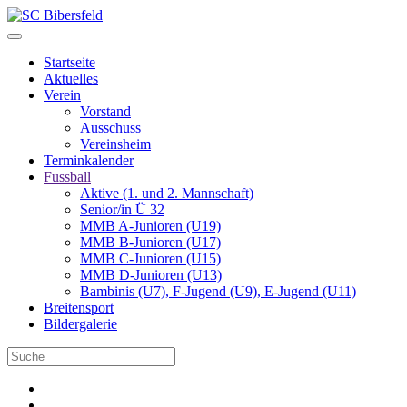
Startseite
Aktuelles
Verein
Vorstand
Ausschuss
Vereinsheim
Terminkalender
Fussball
Aktive (1. und 2. Mannschaft)
Senior/in Ü 32
MMB A-Junioren (U19)
MMB B-Junioren (U17)
MMB C-Junioren (U15)
MMB D-Junioren (U13)
Bambinis (U7), F-Jugend (U9), E-Jugend (U11)
Breitensport
Bildergalerie