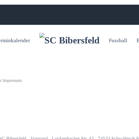
erminkalender
Fussball
B
in
Impressum
.
C Bibersfeld - Vorstand - Luckenbacher Str. 42 - 74523 Schwäbisch H