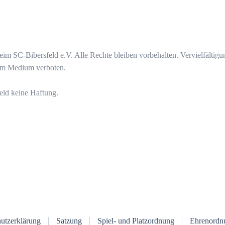
eim SC-Bibersfeld e.V. Alle Rechte bleiben vorbehalten. Vervielfältigu
dem Medium verboten.
eld keine Haftung.
utzerklärung
Satzung
Spiel- und Platzordnung
Ehrenordn