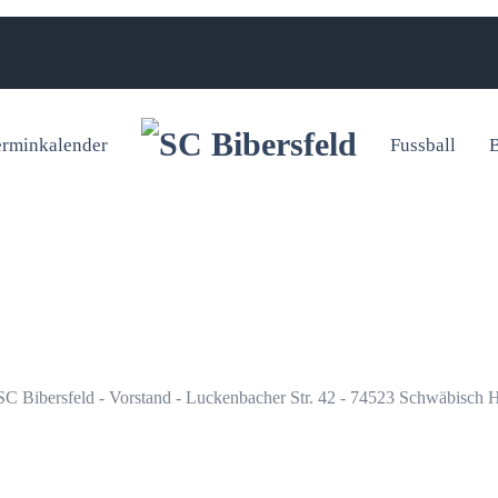
erminkalender
Fussball
B
C Bibersfeld - Vorstand - Luckenbacher Str. 42 - 74523 Schwäbisch H