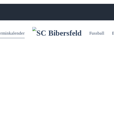
erminkalender
Fussball
B