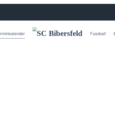
rminkalender
Fussball