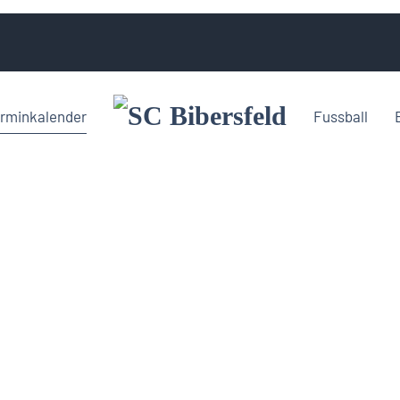
rminkalender
Fussball