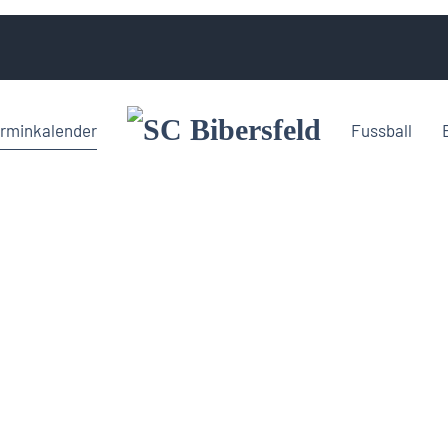
rminkalender
Fussball