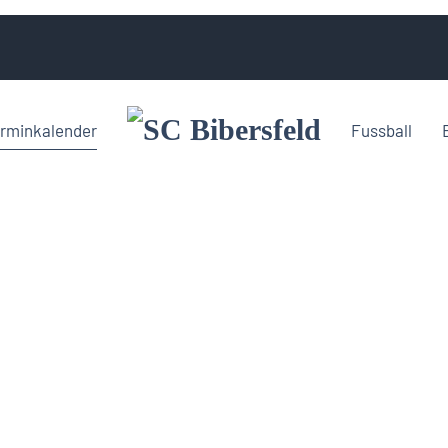
rminkalender
Fussball