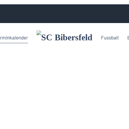
rminkalender
Fussball