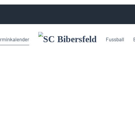
rminkalender
Fussball