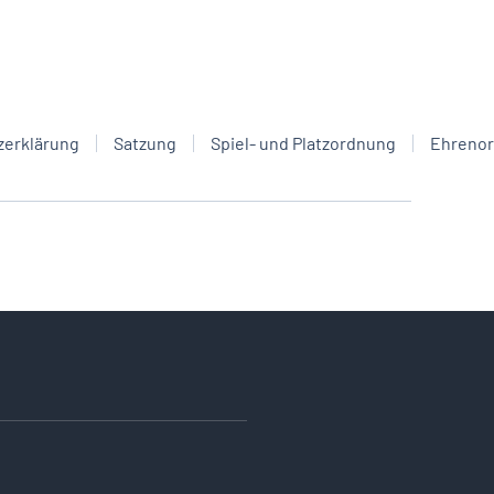
zerklärung
Satzung
Spiel- und Platzordnung
Ehreno