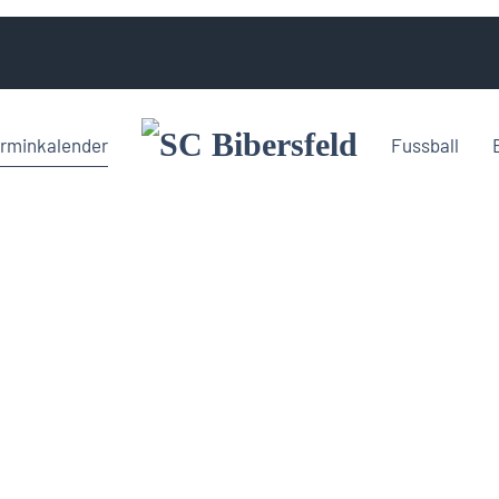
rminkalender
Fussball