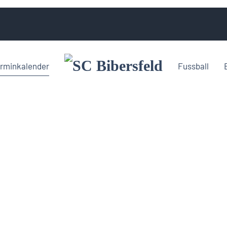
rminkalender
Fussball