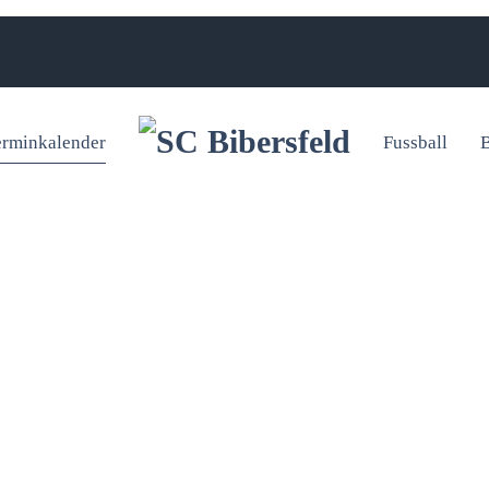
erminkalender
Fussball
B