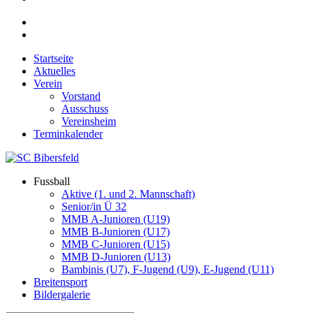
Startseite
Aktuelles
Verein
Vorstand
Ausschuss
Vereinsheim
Terminkalender
Fussball
Aktive (1. und 2. Mannschaft)
Senior/in Ü 32
MMB A-Junioren (U19)
MMB B-Junioren (U17)
MMB C-Junioren (U15)
MMB D-Junioren (U13)
Bambinis (U7), F-Jugend (U9), E-Jugend (U11)
Breitensport
Bildergalerie