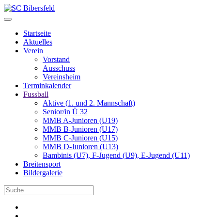
Startseite
Aktuelles
Verein
Vorstand
Ausschuss
Vereinsheim
Terminkalender
Fussball
Aktive (1. und 2. Mannschaft)
Senior/in Ü 32
MMB A-Junioren (U19)
MMB B-Junioren (U17)
MMB C-Junioren (U15)
MMB D-Junioren (U13)
Bambinis (U7), F-Jugend (U9), E-Jugend (U11)
Breitensport
Bildergalerie