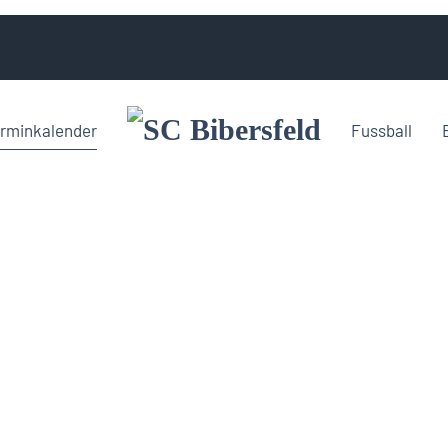
rminkalender
Fussball