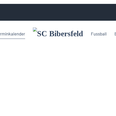
rminkalender
Fussball