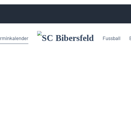
rminkalender
Fussball