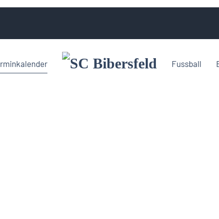
rminkalender
Fussball