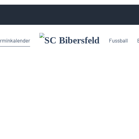
rminkalender
Fussball