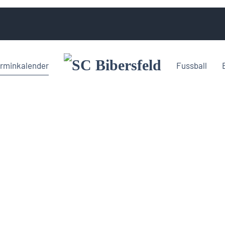
rminkalender
Fussball