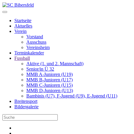
Startseite
Aktuelles
Verein
Vorstand
Ausschuss
Vereinsheim
Terminkalender
Fussball
Aktive (1. und 2. Mannschaft)
Senior/in Ü 32
MMB A-Junioren (U19)
MMB B-Junioren (U17)
MMB C-Junioren (U15)
MMB D-Junioren (U13)
Bambinis (U7), F-Jugend (U9), E-Jugend (U11)
Breitensport
Bildergalerie