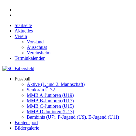
Startseite
Aktuelles
Verein
Vorstand
Ausschuss
Vereinsheim
Terminkalender
Fussball
Aktive (1. und 2. Mannschaft)
Senior/in Ü 32
MMB A-Junioren (U19)
MMB B-Junioren (U17)
MMB C-Junioren (U15)
MMB D-Junioren (U13)
Bambinis (U7), F-Jugend (U9), E-Jugend (U11)
Breitensport
Bildergalerie