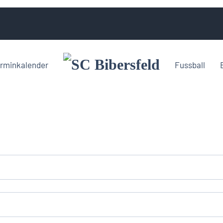
rminkalender
Fussball