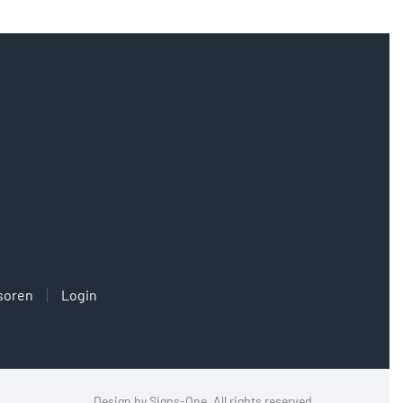
soren
Login
Design by
Signs-One
. All rights reserved.