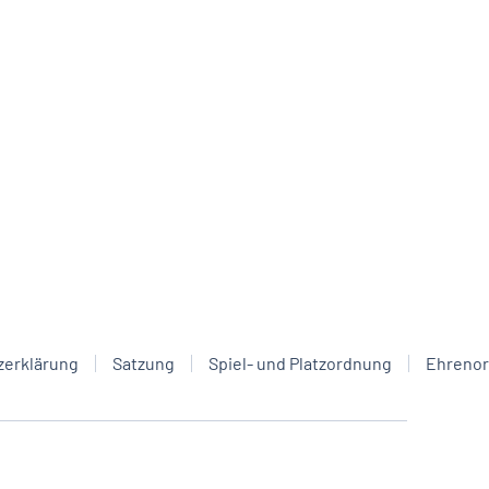
zerklärung
Satzung
Spiel- und Platzordnung
Ehreno