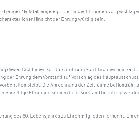
n strenger Maßstab angelegt. Die für die Ehrungen vorgeschla
charakterlicher Hinsicht der Ehrung würdig sein.
lung dieser Richtlinien zur Durchführung von Ehrungen ein Rech
ung der Ehrung dem Vorstand auf Vorschlag des Hauptausschusse
 vorbehalten bleibt. Die Anrechnung der Zeiträume bei langjähr
er vorzeitige Ehrungen können beim Vorstand beantragt werden.
ichung des 60. Lebensjahres zu Ehrenmitgliedern ernannt. Ehrenm