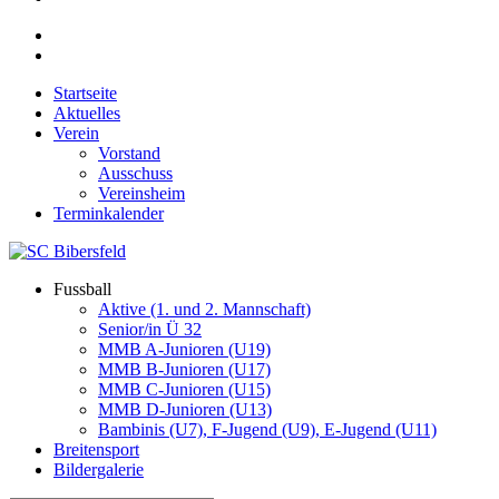
Startseite
Aktuelles
Verein
Vorstand
Ausschuss
Vereinsheim
Terminkalender
Fussball
Aktive (1. und 2. Mannschaft)
Senior/in Ü 32
MMB A-Junioren (U19)
MMB B-Junioren (U17)
MMB C-Junioren (U15)
MMB D-Junioren (U13)
Bambinis (U7), F-Jugend (U9), E-Jugend (U11)
Breitensport
Bildergalerie