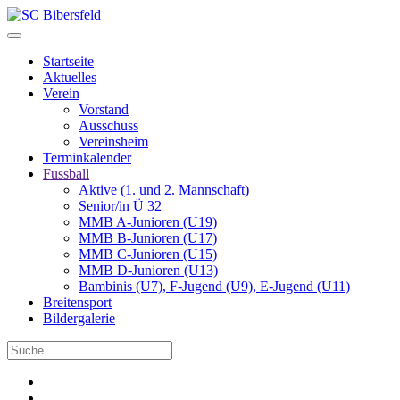
Startseite
Aktuelles
Verein
Vorstand
Ausschuss
Vereinsheim
Terminkalender
Fussball
Aktive (1. und 2. Mannschaft)
Senior/in Ü 32
MMB A-Junioren (U19)
MMB B-Junioren (U17)
MMB C-Junioren (U15)
MMB D-Junioren (U13)
Bambinis (U7), F-Jugend (U9), E-Jugend (U11)
Breitensport
Bildergalerie