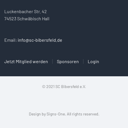
Luckenbacher Str. 42
74523 Schwäbisch Hall
Email:
info@sc-bibersfeld.de
Jetzt Mitglied werden
Sponsoren
Login
© 2021 SC Bibersfeld e.V.
Design by
Signs-One
. All rights reserved.