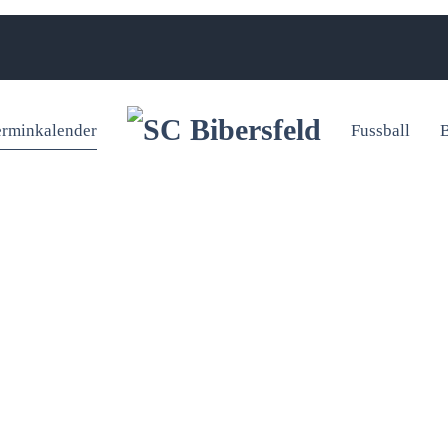
erminkalender
Fussball
B