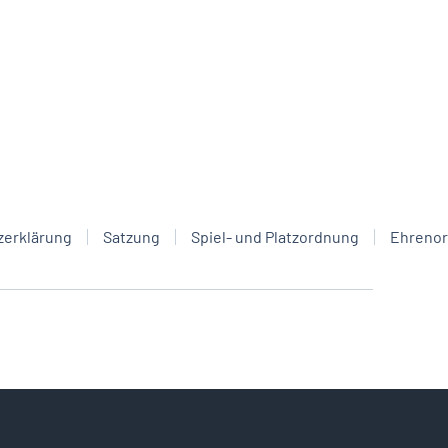
zerklärung
Satzung
Spiel- und Platzordnung
Ehreno