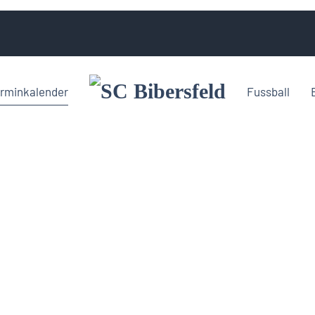
rminkalender
Fussball