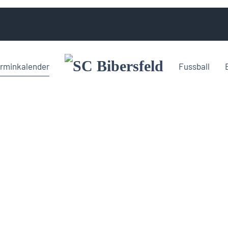
rminkalender
Fussball