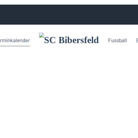
rminkalender
Fussball