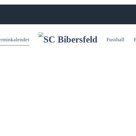
erminkalender
Fussball
B