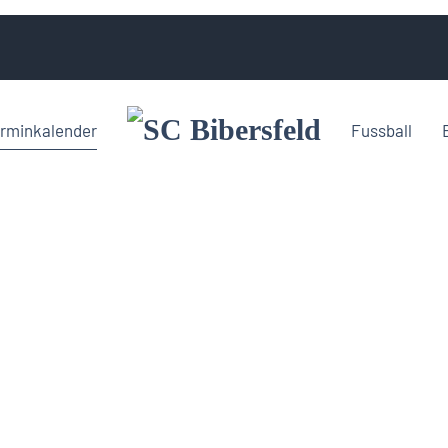
rminkalender
Fussball