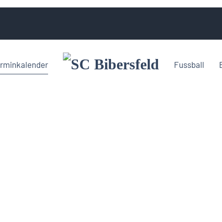
rminkalender
Fussball