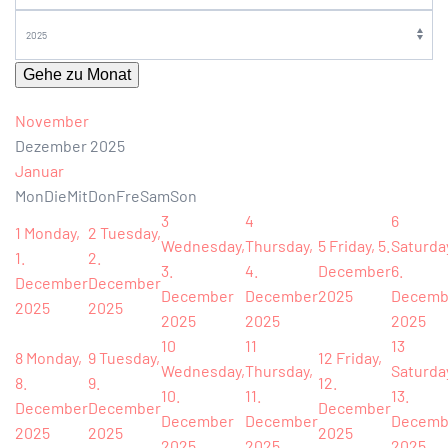
Gehe zu Monat
November
Dezember 2025
Januar
Mon
Die
Mit
Don
Fre
Sam
Son
3
4
6
1
Monday,
2
Tuesday,
Wednesday,
Thursday,
5
Friday, 5.
Saturda
1.
2.
3.
4.
December
6.
December
December
December
December
2025
Decemb
2025
2025
2025
2025
2025
10
11
13
8
Monday,
9
Tuesday,
12
Friday,
Wednesday,
Thursday,
Saturda
8.
9.
12.
10.
11.
13.
December
December
December
December
December
Decemb
2025
2025
2025
2025
2025
2025