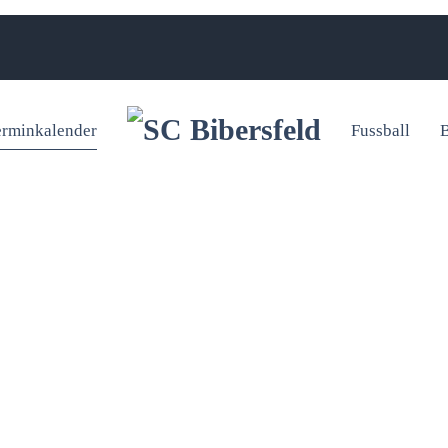
erminkalender
Fussball
B