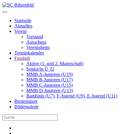
Startseite
Aktuelles
Verein
Vorstand
Ausschuss
Vereinsheim
Terminkalender
Fussball
Aktive (1. und 2. Mannschaft)
Senior/in Ü 32
MMB A-Junioren (U19)
MMB B-Junioren (U17)
MMB C-Junioren (U15)
MMB D-Junioren (U13)
Bambinis (U7), F-Jugend (U9), E-Jugend (U11)
Breitensport
Bildergalerie