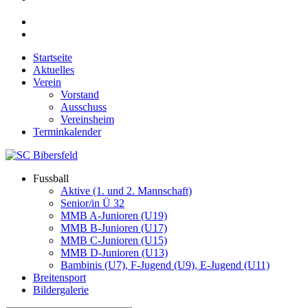
Startseite
Aktuelles
Verein
Vorstand
Ausschuss
Vereinsheim
Terminkalender
Fussball
Aktive (1. und 2. Mannschaft)
Senior/in Ü 32
MMB A-Junioren (U19)
MMB B-Junioren (U17)
MMB C-Junioren (U15)
MMB D-Junioren (U13)
Bambinis (U7), F-Jugend (U9), E-Jugend (U11)
Breitensport
Bildergalerie