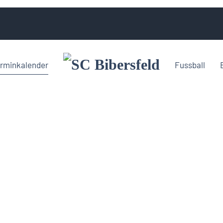
rminkalender
Fussball