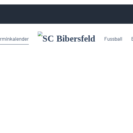
rminkalender
Fussball