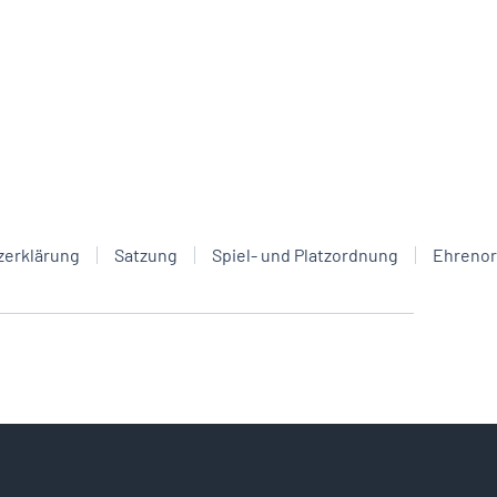
zerklärung
Satzung
Spiel- und Platzordnung
Ehreno