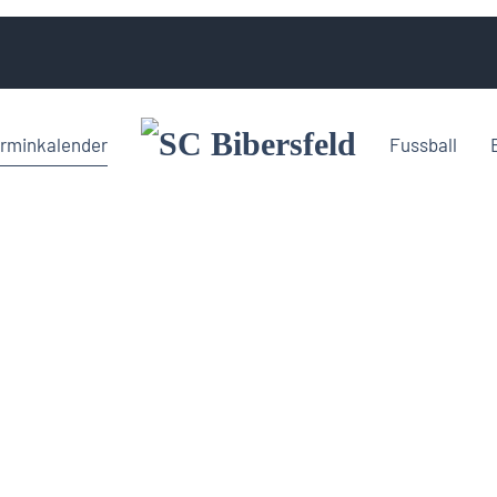
rminkalender
Fussball