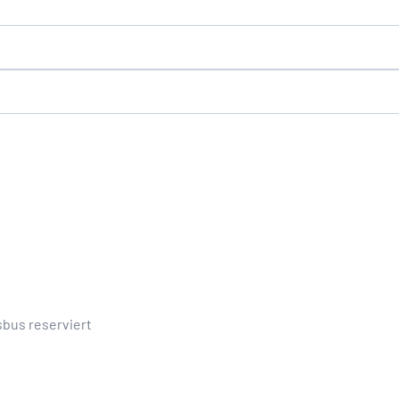
t
sbus reserviert