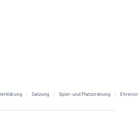
zerklärung
Satzung
Spiel- und Platzordnung
Ehreno