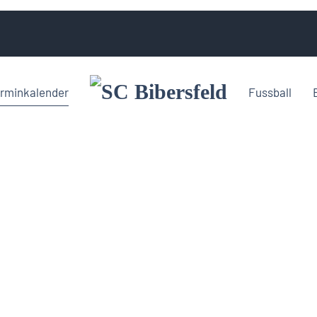
rminkalender
Fussball