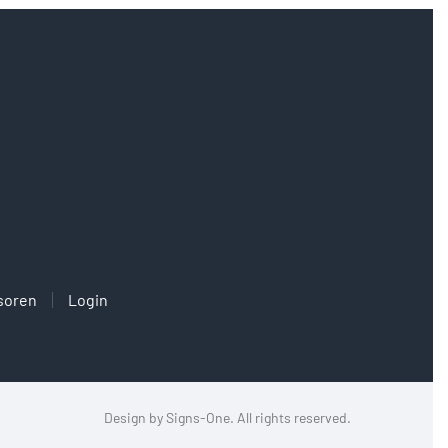
soren
Login
Design by
Signs-One
. All rights reserved.