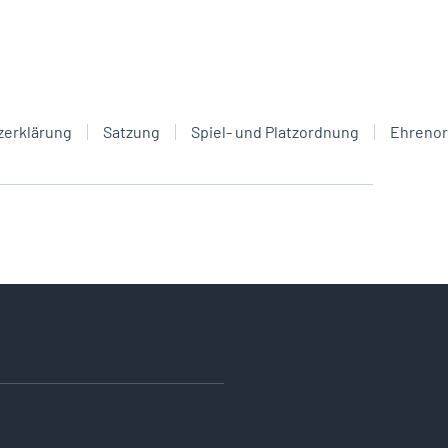
zerklärung
Satzung
Spiel- und Platzordnung
Ehreno