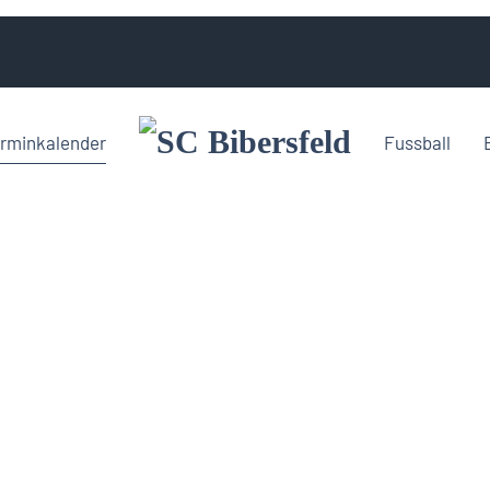
rminkalender
Fussball