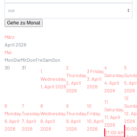
Gehe zu Monat
März
April 2026
Mai
Mon
Die
Mit
Don
Fre
Sam
Son
30
31
2
4
5
1
3
Friday,
Thursday,
Saturday,
Sunda
Wednesday,
3. April
2. April
4. April
5. Apri
1. April 2026
2026
2026
2026
2026
12
11
6
7
8
9
10
Sunda
Saturday,
Monday,
Tuesday,
Wednesday,
Thursday,
Friday,
12. Ap
11. April
6. April
7. April
8. April
9. April
10. April
2026
2026
2026
2026
2026
2026
2026
10:00
17:00 AH
Juge