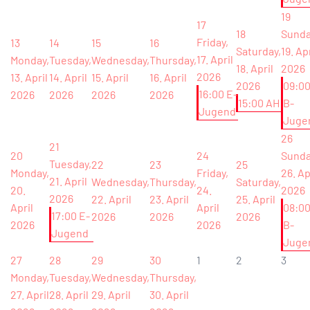
19
17
18
Sunda
Friday,
13
14
15
16
Saturday,
19. Apr
17. April
Monday,
Tuesday,
Wednesday,
Thursday,
18. April
2026
2026
13. April
14. April
15. April
16. April
2026
09:0
16:00 E-
2026
2026
2026
2026
15:00 AH
B-
Jugend
Juge
26
21
20
24
Sunda
Tuesday,
22
23
25
Monday,
Friday,
26. Ap
21. April
Wednesday,
Thursday,
Saturday,
20.
24.
2026
2026
22. April
23. April
25. April
April
April
08:0
17:00 E-
2026
2026
2026
2026
2026
B-
Jugend
Juge
27
28
29
30
1
2
3
Monday,
Tuesday,
Wednesday,
Thursday,
27. April
28. April
29. April
30. April