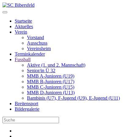
Startseite
Aktuelles
Verein
Vorstand
Ausschuss
Vereinsheim
Terminkalender
Fussball
Aktive (1. und 2. Mannschaft)
Senior/in Ü 32
MMB A-Junioren (U19)
MMB B-Junioren (U17)
MMB C-Junioren (U15)
MMB D-Junioren (U13)
Bambinis (U7), F-Jugend (U9), E-Jugend (U11)
Breitensport
Bildergalerie