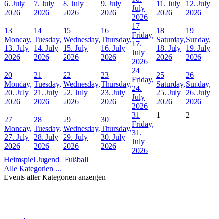
6. July
7. July
8. July
9. July
11. July
12. July
July
2026
2026
2026
2026
2026
2026
2026
17
13
14
15
16
18
19
Friday,
Monday,
Tuesday,
Wednesday,
Thursday,
Saturday,
Sunday,
17.
13. July
14. July
15. July
16. July
18. July
19. July
July
2026
2026
2026
2026
2026
2026
2026
24
20
21
22
23
25
26
Friday,
Monday,
Tuesday,
Wednesday,
Thursday,
Saturday,
Sunday,
24.
20. July
21. July
22. July
23. July
25. July
26. July
July
2026
2026
2026
2026
2026
2026
2026
31
1
2
27
28
29
30
Friday,
Monday,
Tuesday,
Wednesday,
Thursday,
31.
27. July
28. July
29. July
30. July
July
2026
2026
2026
2026
2026
Heimspiel Jugend | Fußball
Alle Kategorien ...
Events aller Kategorien anzeigen