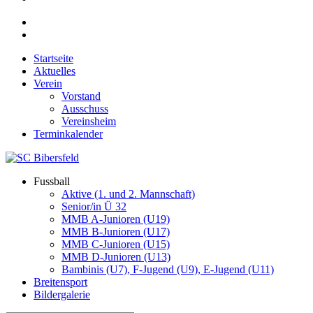
Startseite
Aktuelles
Verein
Vorstand
Ausschuss
Vereinsheim
Terminkalender
Fussball
Aktive (1. und 2. Mannschaft)
Senior/in Ü 32
MMB A-Junioren (U19)
MMB B-Junioren (U17)
MMB C-Junioren (U15)
MMB D-Junioren (U13)
Bambinis (U7), F-Jugend (U9), E-Jugend (U11)
Breitensport
Bildergalerie