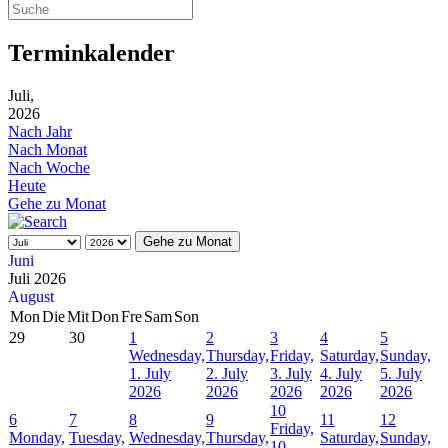
Terminkalender
Juli,
2026
Nach Jahr
Nach Monat
Nach Woche
Heute
Gehe zu Monat
Gehe zu Monat
Juni
Juli 2026
August
Mon
Die
Mit
Don
Fre
Sam
Son
29
30
1
2
3
4
5
Wednesday,
Thursday,
Friday,
Saturday,
Sunday,
1. July
2. July
3. July
4. July
5. July
2026
2026
2026
2026
2026
10
6
7
8
9
11
12
Friday,
Monday,
Tuesday,
Wednesday,
Thursday,
Saturday,
Sunday,
10.