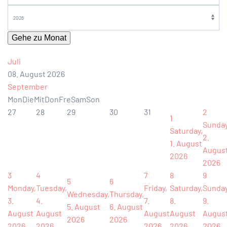
Gehe zu Monat
Juli
08. August 2026
September
Mon
Die
Mit
Don
Fre
Sam
Son
27
28
29
30
31
2
1
Sunday
Saturday,
2.
1. August
Augus
2026
2026
3
4
7
8
9
5
6
Monday,
Tuesday,
Friday,
Saturday,
Sunday
Wednesday,
Thursday,
3.
4.
7.
8.
9.
5. August
6. August
August
August
August
August
Augus
2026
2026
2026
2026
2026
2026
2026