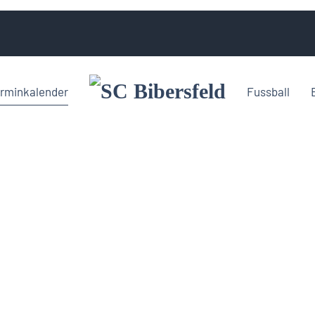
rminkalender
Fussball