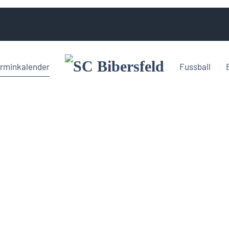
rminkalender
Fussball