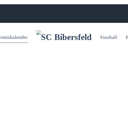
erminkalender
Fussball
B